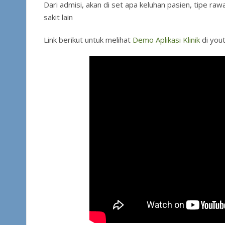
Dari admisi, akan di set apa keluhan pasien, tipe raw
sakit lain
Link berikut untuk melihat
Demo Aplikasi Klinik
di you