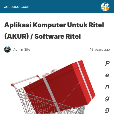
aespesoft.com
Aplikasi Komputer Untuk Ritel
(AKUR) / Software Ritel
Admin Site
18 years ago
P
e
n
g
g