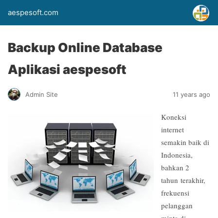
aespesoft.com
Backup Online Database
Aplikasi aespesoft
Admin Site
11 years ago
Koneksi
internet
semakin baik di
Indonesia,
bahkan 2
tahun terakhir,
frekuensi
pelanggan
minta di