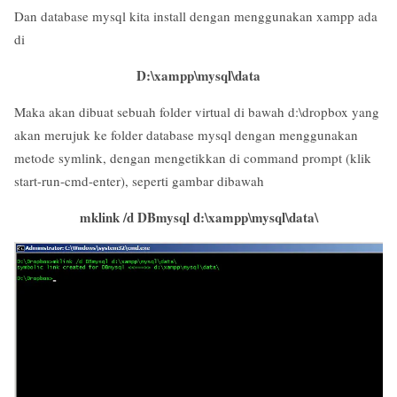
Dan database mysql kita install dengan menggunakan xampp ada
di
D:\xampp\mysql\data
Maka akan dibuat sebuah folder virtual di bawah d:\dropbox yang
akan merujuk ke folder database mysql dengan menggunakan
metode symlink, dengan mengetikkan di command prompt (klik
start-run-cmd-enter), seperti gambar dibawah
mklink /d DBmysql d:\xampp\mysql\data\