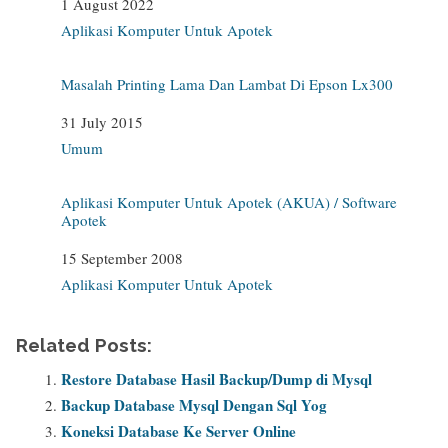
Date
1 August 2022
In relation to
Aplikasi Komputer Untuk Apotek
Masalah Printing Lama Dan Lambat Di Epson Lx300
Date
31 July 2015
In relation to
Umum
Aplikasi Komputer Untuk Apotek (AKUA) / Software
Apotek
Date
15 September 2008
In relation to
Aplikasi Komputer Untuk Apotek
Related Posts:
Restore Database Hasil Backup/Dump di Mysql
Backup Database Mysql Dengan Sql Yog
Koneksi Database Ke Server Online