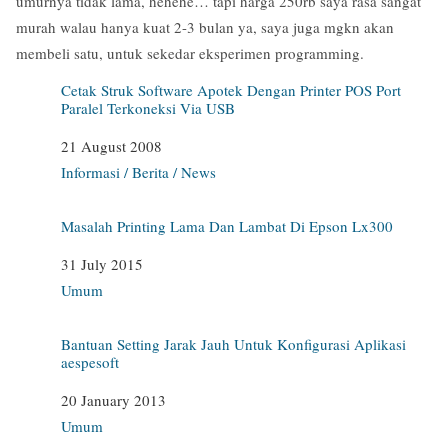
umurnya tidak lama, hehehe… tapi harga 250rb saya rasa sangat
murah walau hanya kuat 2-3 bulan ya, saya juga mgkn akan
membeli satu, untuk sekedar eksperimen programming.
Cetak Struk Software Apotek Dengan Printer POS Port
Paralel Terkoneksi Via USB
Date
21 August 2008
In relation to
Informasi / Berita / News
Masalah Printing Lama Dan Lambat Di Epson Lx300
Date
31 July 2015
In relation to
Umum
Bantuan Setting Jarak Jauh Untuk Konfigurasi Aplikasi
aespesoft
Date
20 January 2013
In relation to
Umum