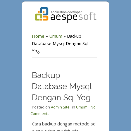
Home
»
Umum
»
Backup
Database Mysql Dengan Sql
Yog
Backup
Database Mysql
Dengan Sql Yog
Posted on
Admin Site
in
Umum
,
No
Comments.
Cara backup dengan metode sql