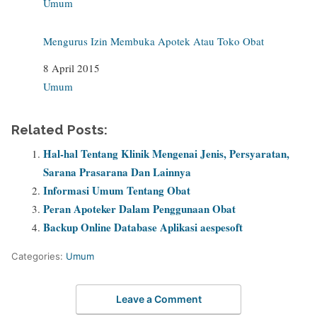
In relation to
Umum
Mengurus Izin Membuka Apotek Atau Toko Obat
Date
8 April 2015
In relation to
Umum
Related Posts:
Hal-hal Tentang Klinik Mengenai Jenis, Persyaratan,
Sarana Prasarana Dan Lainnya
Informasi Umum Tentang Obat
Peran Apoteker Dalam Penggunaan Obat
Backup Online Database Aplikasi aespesoft
Categories:
Umum
Leave a Comment